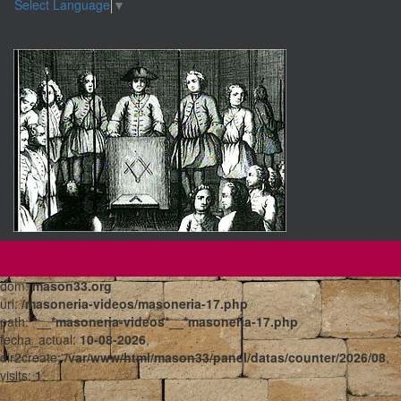
Select Language
▼
dom:
mason33.org
uri:
/masoneria-videos/masoneria-17.php
path:
*__*masoneria-videos*__*masoneria-17.php
fecha_actual:
10-08-2026
,
dir2create:
/var/www/html/mason33/panel/datas/counter/2026/08
,
visits:
1
,