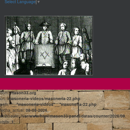
Select Language
▼
dom:
mason33.org
uri:
/masoneria-videos/masoneria-22.php
path:
*__*masoneria-videos*__*masoneria-22.php
fecha_actual:
08-08-2026
,
dir2create:
/var/www/html/mason33/panel/datas/counter/2026/08
,
visits:
1
,