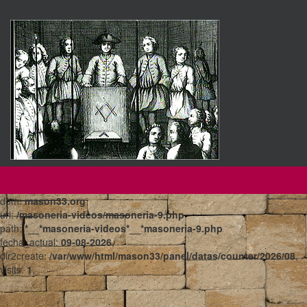
dom:
mason33.org
uri:
/masoneria-videos/masoneria-9.php
path:
*__*masoneria-videos*__*masoneria-9.php
fecha_actual:
09-08-2026
,
dir2create:
/var/www/html/mason33/panel/datas/counter/2026/08
,
visits:
1
,